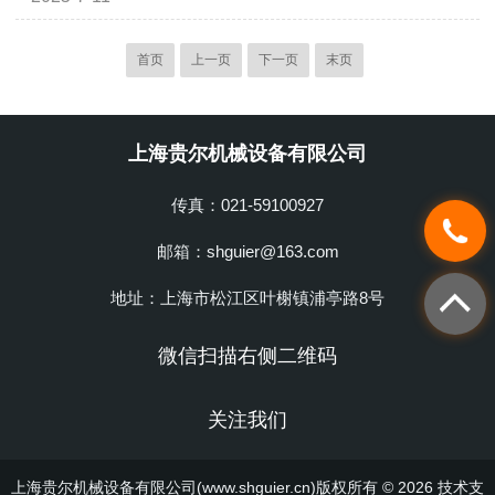
料的淬火、回火、固溶处理等工艺，通过
环节，若暴露于常规空气中，容易出现氧
精确控制气氛和温度，可以优化金属的力
化、脱碳等现象，导致材料表面质量下
学性能和耐腐蚀性。例如，不锈钢的固溶
首页
上一页
下一页
末页
降、性能受损。而气氛炉的真空环境宛如
处理、铝合金的时效处理、钛合金的热等
为材料披上了一层“防护衣”，确保金属在
静压处理等。合金化：在真空气氛炉中进
加热过程中保持...
行合金化处理，可以精确控制合金成分，
上海贵尔机械设备有限公司
提高合金的性能。熔炼及提纯：用于难熔
金属如钨、钼、钽等的熔炼和提纯，通过
传真：021-59100927
真空环境去除杂质，制备高纯度金属。2.
陶瓷与玻璃工业烧结：在陶瓷材料的烧结
邮箱：shguier@163.com
过程中，真...
地址：上海市松江区叶榭镇浦亭路8号
微信扫描右侧二维码
关注我们
上海贵尔机械设备有限公司(www.shguier.cn)版权所有 © 2026 技术支