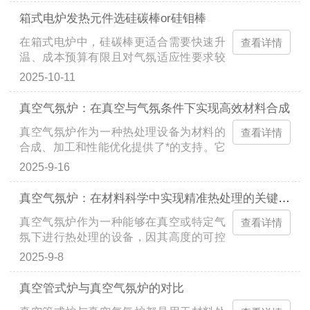
障。因此，掌握常见故障的诊断方法和维
箱式电炉发热元件选硅碳棒or硅钼棒
护要点，对于确保设备的稳定运行和延长
在箱式电炉中，硅碳棒更适合需要快速升
使用寿命至关重要。常见故障诊断加热元
查看详情
温、成本预算有限且对气氛适应性要求较
件故障现象：炉温无法达到设定值或加热
高的场景；硅钼棒更适合需要长时间稳定
过程中断。诊断：检查加热元件是否有断
2025-10-11
加热、对温度均匀性要求较高且能承受较
裂、老化或短路现象。可以通过观察元件
高成本的场景。一、核心参数对比参数硅
的颜色变化、使用万用表检测电阻值来判
真空气氛炉：在真空与气氛条件下实现高效材料合成
碳棒硅钼棒材质高纯度碳化硅（SiC）二
断。解决方法：更换损坏的加热元件，并
真空气氛炉作为一种热处理设备为材料的
硅化钼（MoSi₂）最高使用温度1450℃
查看详情
检查炉体的保温性能，确保热量不会过度
合成、加工和性能优化提供了*的支持。它
（短期可达1650℃）1700℃（热弯工艺可
散失。气氛控...
能够在真空和各种气氛条件下进行高温处
达1900℃）电阻特性初始电阻低，加热速
2025-9-16
理，满足了从基础研究到工业生产的多样
度快；随老化电阻逐渐增加初始电阻高，
化需求，成为材料科学家和工程师手中重
加热至工作温度需较长时间；电阻随使用
真空气氛炉：在材料科学中实现精准热处理的关键设备
要的工具。一、真空与气氛环境的双重优
变化小，新旧棒可混用化学稳定性耐还原
真空气氛炉作为一种能够在真空或特定气
势真空气氛炉的核心优势在于其能够在真
查看详情
气氛及惰性气体，但在氧化性气...
氛下进行热处理的设备，因其高度的可控
空和多种气氛条件下进行材料处理。真空
性和灵活性，成为了材料科学研究和工业
环境能够有效避免材料在高温下的氧化和
2025-9-8
生产中的关键设备。本文将探讨它在材料
污染，这对于许多对氧气敏感的材料，如
科学中的重要应用及其如何实现精准热处
金属和半导体，尤为重要。例如，在制备
真空管式炉与真空气氛炉的对比
理。工作原理真空气氛炉结合了真空技术
高纯度的金属薄膜或半导体材料时，真空