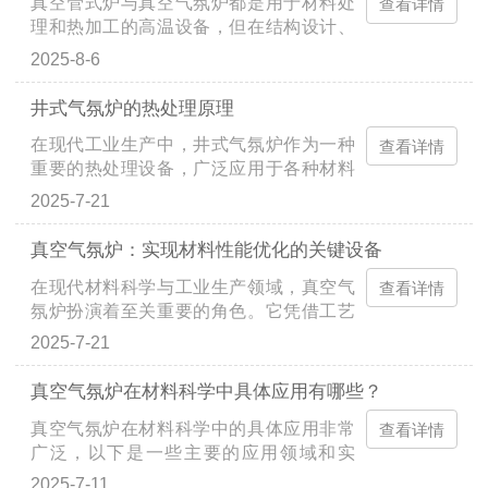
真空管式炉与真空气氛炉都是用于材料处
和气氛控制技术，能够在多种环境下进行
查看详情
环境可以确保材料的纯度和性能不受外界
理和热加工的高温设备，但在结构设计、
热处理。其工作原理基于以下几个核心部
杂质的影响...
气氛控制、应用场景等方面存在显著差
分：真空系统：通过真空泵将炉腔内的空
2025-8-6
异。对比维度真空管式炉真空气氛炉结构
气抽出，形成真空环境。真空环境可以减
设计炉体紧凑，以管状结构为主，通常由
少材料表面的氧化，提高材料的纯度和性
井式气氛炉的热处理原理
炉体、加热元件、炉管、真空及气氛控制
能。同时，真空环境也有助于提高热处理
在现代工业生产中，井式气氛炉作为一种
系统、温控系统组成。结构形式多样，有
查看详情
的效率，因为真空中的热传导主要通过辐
重要的热处理设备，广泛应用于各种材料
箱式、升降式等，通常由炉体、加热室、
射进行，减少...
的加工和处理。其设计和先进的技术使得
真空系统、充放气系统、风冷循环系统、
2025-7-21
气氛炉能够实现精确的热处理过程，从而
电控系统等组成。气氛控制主要提供真空
提高材料的性能和质量。气氛炉的热处理
或简单的惰性气体保护气氛（如氩气、氮
真空气氛炉：实现材料性能优化的关键设备
原理主要涉及以下几个关键方面：温度控
气），用于防止样品氧化。气氛控制更灵
在现代材料科学与工业生产领域，真空气
制、气氛控制和热处理工艺。一、温度控
查看详情
活多样，可充入氢气、氧气、一氧化碳等
氛炉扮演着至关重要的角色。它凭借工艺
制温度是热处理过程中最重要的参数之
多种气体，实现...
环境，为材料性能的优化提供了坚实保
一，它直接影响材料的物理和化学性质。
2025-7-21
障，助力众多行业迈向更高水准的发展阶
气氛炉通过先进的温度控制系统，能够精
段。真空气氛炉的核心优势在于其能够创
确地控制炉内的温度。这种温度控制系统
真空气氛炉在材料科学中具体应用有哪些？
造高度可控的加工氛围。在真空状态下，
通常包括多个传感器和控制器，能够实时
真空气氛炉在材料科学中的具体应用非常
炉内气压极低，这有效避免了材料在高温
查看详情
监测和调整炉内的温度，确保其始终保持
广泛，以下是一些主要的应用领域和实
加热过程中与空气中的氧气、水蒸气等杂
在设定的范围内...
例：1.金属材料处理热处理：用于金属材
质发生反应。例如，在金属材料的热处理
2025-7-11