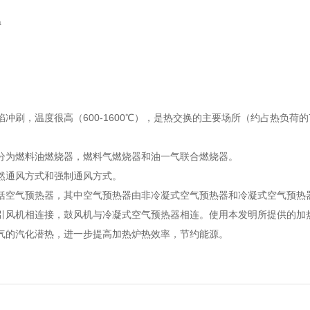
温
，温度很高（600-1600℃），是热交换的主要场所（约占热负荷的70
分为燃料油燃烧器，燃料气燃烧器和油一气联合燃烧器。
然通风方式和强制通风方式。
括空气预热器，其中空气预热器由非冷凝式空气预热器和冷凝式空气预热
引风机相连接，鼓风机与冷凝式空气预热器相连。使用本发明所提供的加热
气的汽化潜热，进一步提高加热炉热效率，节约能源。