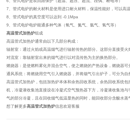
6、管式电炉是双回路保护（超温、超压、超流、段偶、断电等）
7、管式电炉的耐火材料是使用进口耐火材料，保温性能好，可以高
8、管式电炉的真空度可以达到 -0.1Mpa
9、管式电炉电炉能通多种气体（氧气、氮气、氩气、氢气等）
高温管式加热炉
组成
高温管式加热炉通常由以下几部分构成：
辐射室：通过火焰或高温烟气进行辐射传热的部分。这部分直接受火焰冲刷
对流室：靠辐射室出来的烟气进行以对流传热为主的换热部分。
燃烧器：是使燃料雾化并混合空气，使之燃烧的产热设备，燃烧器可
通风系统：将燃烧用空气引入燃烧器，并将烟气引出炉子，可分为自
高温管式加热炉，包括加热炉本体和余热回收系统，余热回收系统包
机，冷凝液收集池直接设在冷凝式空气预热器下方，冷凝液收集池与
气的部分冷凝，且在回收烟气低温显热的同时，能回收部分含酸水蒸
想了解更多
高温管式加热炉
信息欢迎客服