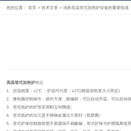
您的位置：
首页
>
技术文章
>
浅析高温管式加热炉设备的重要组成
高温管式加热炉
特点
1、控温精度：±1℃ ：炉温均匀度：±1℃(根据加热室大小而定)
2、微电脑控制操作，操作方便，能编程，可以自动升温、可以自动
3、管式电炉的炉管采用刚玉99陶瓷。
4、管式电炉的法兰是不锈钢金属法兰密封（双胶圈）
5、管式炉体经精致喷塑不易腐蚀不易酸碱，管式炉体与炉膛隔离使