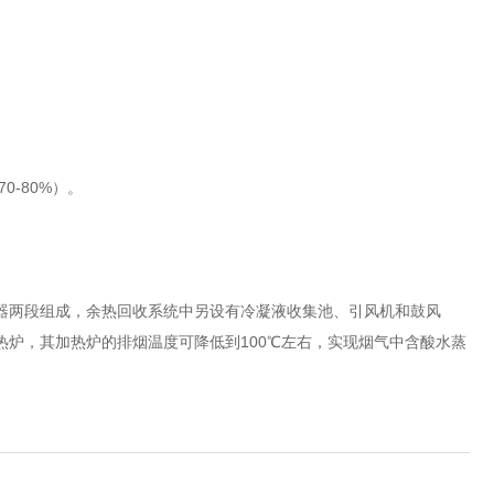
-80%）。
器两段组成，余热回收系统中另设有冷凝液收集池、引风机和鼓风
炉，其加热炉的排烟温度可降低到100℃左右，实现烟气中含酸水蒸