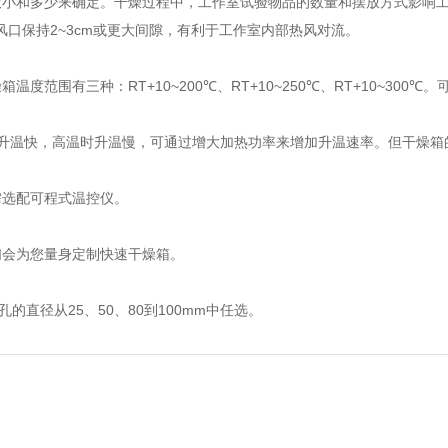
小和多少来确定。干燥过程中，工作室试验物品的数量和摆放方式影响工
口保持2~3cm或更大间隙，有利于工作室内部热风对流。
围有三种：RT+10~200℃、RT+10~250℃、RT+10~300
时升温快，高温时升温慢，可通过增大加热功率来增加升温速率。但干燥
选配可程式温控仪。
会为您量身定制快速干燥箱。
直径从25、50、80到100mm中任选。