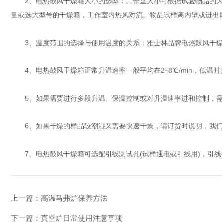
2、电热鼓风干燥箱大小的选型：工作室大小可根据试验物品的大
量或选大型号的干燥箱，工作室内热风对流。物品试样离内壁或进出风
3、温度范围的选择与使用温度的关系：雅士林品牌电热鼓风干燥箱温度范
4、电热鼓风干燥箱正常升温速率一般平均在2~8℃/min，低温
5、如果需要进行多段升温、保温控制或对升温速率进和控制，需
6、如果干燥的样品较潮湿又需要快速干燥，请订货时说明，我们
7、电热鼓风干燥箱可选配引线测试孔(试样通电或引线用)，引线孔的
上一篇：
高温马弗炉保养方法
下一篇：
真空炉日常使用注意事项