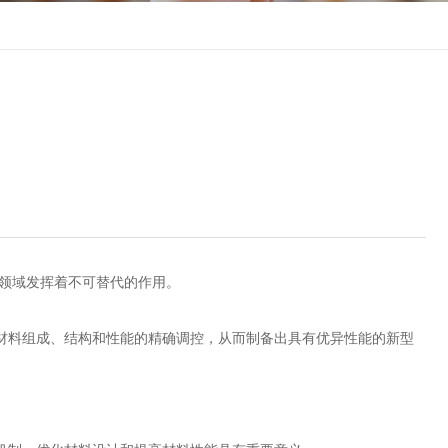
领域发挥着不可替代的作用。
料组成、结构和性能的精确调控，从而制备出具有优异性能的新型