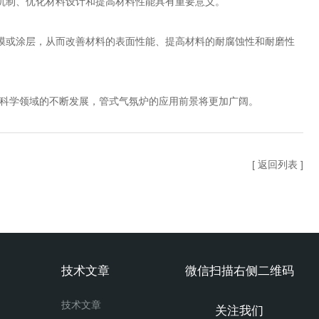
机制、优化材料设计和提高材料性能具有重要意义。
或涂层，从而改善材料的表面性能、提高材料的耐腐蚀性和耐磨性
科学领域的不断发展，管式气氛炉的应用前景将更加广阔。
[ 返回列表 ]
技术文章
微信扫描右侧二维码
技术文章
关注我们