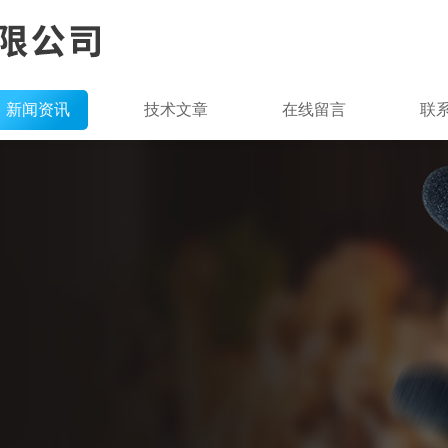
新闻资讯
技术文章
在线留言
联