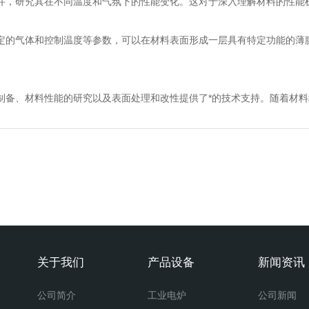
，研究其在不同温度和气氛下的性能变化。这对于深入理解材料的性能
的气体和控制温度等参数，可以在材料表面形成一层具有特定功能的薄膜
备、材料性能的研究以及表面处理和改性提供了*的技术支持。随着材料
关于我们
产品设备
新闻资讯
公司简介
工业电炉
公司新闻