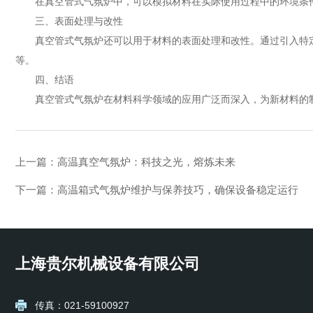
在真空管式气氛炉中，可以模拟材料在实际使用过程中的环境条件
三、表面处理与改性
真空管式气氛炉还可以用于材料的表面处理和改性。通过引入特定
等。
四、结语
真空管式气氛炉在材料科学领域的应用广泛而深入，为新材料的制
上一篇：
高温真空气氛炉：科技之光，熔炼未来
下一篇：
高温箱式气氛炉维护与保养技巧，确保设备稳定运行
上海贵尔机械设备有限公司
传真：021-59100927