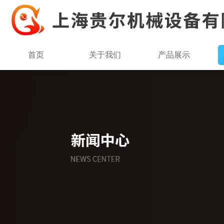
首页
关于我们
产品展示