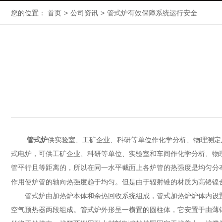
您的位置：
首页
>
公司资讯
>
管式炉有效保障系统运行安全
管式炉
供实验室、工矿企业、科研等单位作化学分析、物理测定
式电炉，可供工矿企业、科研等单位、实验室和车间作化学分析、物
管平行且等距离的，所以在同一水平截面上各炉管的热强度是均匀分
作用使炉管的轴向热强度趋于均匀。但是由于辐射锥的材质为高铬镍合金钢
管式炉由加热炉本体和余热回收系统组成，管式加热炉炉体内设置
空气预热器两段组成。管式炉外形呈一横置的圆柱体，它安置于由薄