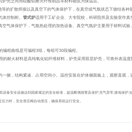
与炉壳之间用硅酸铝耐火纤维制品等材料砌筑为保温层。
池等的扩散焊接以及真空下的气体保护下，在真空或气氛状态下烧结各种新
气体控制柜。
管式炉
适用于工矿企业、大专院校，科研院所及实验室作真
真空气体保护下，气氛热处理的加热设备。真空气氛炉主要用于材料试验
编程曲线是可编程3组，每组可30段编程。
用的耐火材料是高纯氧化铝纤维材料，炉壳采用双层炉壳，可将外表温度
侧，结构紧凑、占用空间小。温控安装在炉体侧面板上，观察直观，调
其设备安全设施达到国家规定的安全标准，超温断偶报警及保护;充气异常;接地保护
过压力时，安全泄压阀自动泄压，确保系统运行安全。