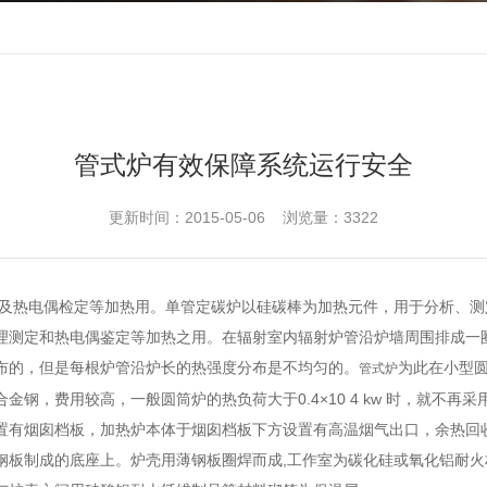
管式炉有效保障系统运行安全
更新时间：2015-05-06 浏览量：3322
及热电偶检定等加热用。单管定碳炉以硅碳棒为加热元件，用于分析、测
理测定和热电偶鉴定等加热之用。在辐射室内辐射炉管沿炉墙周围排成一
布的，但是每根炉管沿炉长的热强度分布是不均匀的。
为此在小型
管式炉
，费用较高，一般圆筒炉的热负荷大于0.4×10 4 kw 时，就不再采
有烟囱档板，加热炉本体于烟囱档板下方设置有高温烟气出口，余热回收
钢板制成的底座上。炉壳用薄钢板圈焊而成,工作室为碳化硅或氧化铝耐