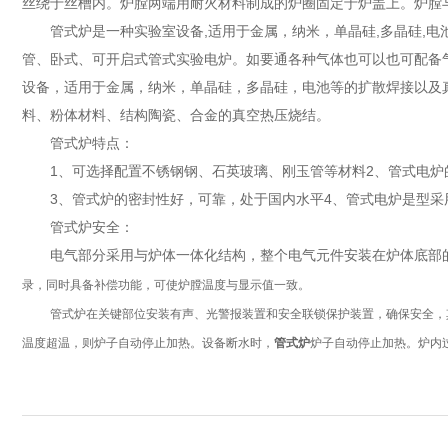
丝绕于丝槽内。炉膛两端用耐火材料制成的炉圈固定于炉盖上。炉膛
管式炉是一种实验室设备,适用于金属，纳米，单晶硅,多晶硅,电
管、卧式、可开启式管式实验电炉。如要通各种气体也可以也可配备
设备，适用于金属，纳米，单晶硅，多晶硅，电池等的扩散焊接以及
料、粉体材料、结构陶瓷、合金的真空热压烧结。
管式炉特点：
1、可选择配置不锈钢钢、石英玻璃、刚玉管等材料2、管式电炉的
3、管式炉的密封性好，可靠，处于国内水平4、管式电炉是型采
管式炉安全：
电气部分采用与炉体一体化结构，整个电气元件安装在炉体底部的一
录，同时具备补偿功能，可使炉膛温度与显示值一致。
管式炉
在关键部位安装有声、光警报装置和安全联锁保护装置，确保安全，
温度超温，则炉子自动停止加热。设备断水时，
管式炉
炉子自动停止加热。炉内