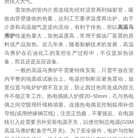
而排入大气。
需加热的管内介质连续先经对流管再到辐射管，吸
收由管壁接收的热量，达到工艺要求温度再出炉。由于
介质和高温烟气是逆向流动，有利于传热，所以
高温马
弗炉
传递热量大，加热温度高，常用于炼油厂装置的原
料或产品加热。近几年来，随着裂解技术的发展，高温
马弗炉在石油化工的某些生产过程中，不仅是加热设
备，而且还是反应设备。
一般的高温马弗炉不需要特殊安装，只需平放在室
内平整的地面或试验台上。电器控制柜应避免震动，放
置位置与电炉炉膛不宜太近，防止因过热而造成内部元
件不能正常工作。热电偶插入炉膛20~50mm，孔与热电
偶之间空隙用纤维棉填塞。连接热电偶至控制箱用补偿
导线(或用绝缘钢芯线)，注意正负极，不要接反。在电源
线引入处需要另外安装电源开关，以便控制总电源(GSM
高温马弗炉配备空气开关)。为了安全操作，电炉与控制