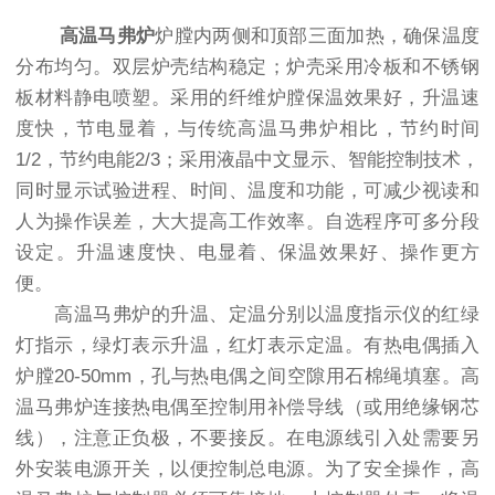
高温马弗炉
炉膛内两侧和顶部三面加热，确保温度
分布均匀。双层炉壳结构稳定；炉壳采用冷板和不锈钢
板材料静电喷塑。采用的纤维炉膛保温效果好，升温速
度快，节电显着，与传统高温马弗炉相比，节约时间
1/2，节约电能2/3；采用液晶中文显示、智能控制技术，
同时显示试验进程、时间、温度和功能，可减少视读和
人为操作误差，大大提高工作效率。自选程序可多分段
设定。升温速度快、电显着、保温效果好、操作更方
便。
高温马弗炉的升温、定温分别以温度指示仪的红绿
灯指示，绿灯表示升温，红灯表示定温。有热电偶插入
炉膛20-50mm，孔与热电偶之间空隙用石棉绳填塞。高
温马弗炉连接热电偶至控制用补偿导线（或用绝缘钢芯
线），注意正负极，不要接反。在电源线引入处需要另
外安装电源开关，以便控制总电源。为了安全操作，高