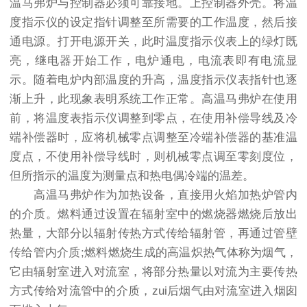
温马弗炉与控制器必须可靠接地。上控制器外壳。将温
度指示仪的设定指针调整至所需要的工作温度，然后接
通电源。打开电源开关，此时温度指示仪表上的绿灯既
亮，继电器开始工作，电炉通电，电流表即有电流显
示。随着电炉内部温度的升高，温度指示仪表指针也逐
渐上升，此现象表明系统工作正常。高温马弗炉在使用
前，将温度表指示仪调整到零点，在使用补偿导线及冷
端补偿器时，应将机械零点调整至冷端补偿器的基准温
度点，不使用补偿导线时，则机械零点调至零刻度位，
但所指示的温度为测量点和热电偶冷端的温差。
高温马弗炉作为加热设备，直接用火焰加热炉管内
的介质。燃料通过设置在辐射室中的燃烧器燃烧后放出
热量，大部分以辐射传热方式传给辐射管，再通过管壁
传给管内介质;燃料燃烧生成的高温炽热气体称为烟气，
它由辐射室进入对流室，将部分热量以对流为主要传热
方式传给对流管中的介质，zui后烟气由对流室进入烟囱