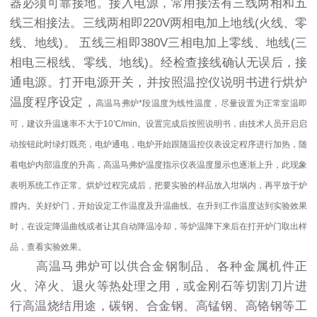
器必须可靠接地。接入电源，常用接法有三线两相和五
线三相接法。三线两相即220V两相电加上地线(火线、零
线、地线)。 五线三相即380V三相电加上零线、地线(三
相电三根线、零线、地线)。经检查接线确认无误后，接
通电源。打开电源开关，并按照温控仪说明书进行烘炉
温度程序设定，
高温马弗炉
*段温度为线性温度，尽量设置为正常室温即
可，建议升温速率不大于10℃/min。设置完成后按照说明书，由技术人员开启启
动按钮此时绿灯既亮，电炉通电，电炉开始跟随温控仪表设定程序进行加热，随
着电炉内部温度的升高，
高温马弗炉
温度指示仪表温度显示也逐渐上升，此现象
表明系统工作正常。烘炉过程完成后，把要实验的样品放入坩埚内，再平放于炉
膛内。关好炉门，开始设定工作温度及升温曲线。在升到工作温度达到实验效果
时，在设定降温曲线或者让其自动降温冷却，等炉温降下来后在打开炉门取出样
品，查看实验效果。
高温马弗炉可以供合金钢制品、各种金属机件正
火、淬火、退火等热处理之用，或金刚石等切割刀片进
行高温烧结用途，碳钢、合金钢、高锰钢、高铬钢等工