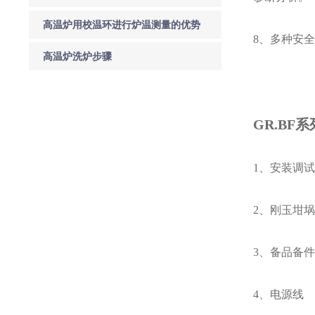
高温炉用校温环进行炉温测量的优势
8、多种安
高温炉洗炉步骤
GR.BF系
1、安装调
2、刚玉坩埚
3、备品备件
4、电源线