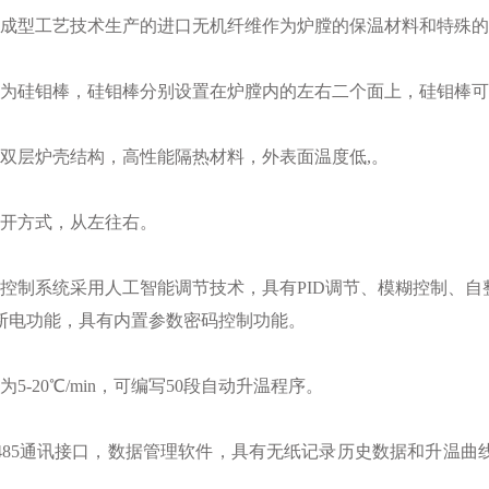
空成型工艺技术生产的进口无机纤维作为炉膛的保温材料和特殊
件为硅钼棒，
硅钼棒分别设置在炉膛内的左右二个面上，硅钼棒可
用双层炉壳结构，高性能隔热材料，外表面温度低,。
侧开方式，从左往右。
度控制系统采用人工智能调节技术，具有PID调节、模糊控制、
断电功能，具有内置参数密码控制功能。
为5-20℃/min，可编写50段自动升温程序。
S-485通讯接口，数据管理软件，具有无纸记录历史数据和升温