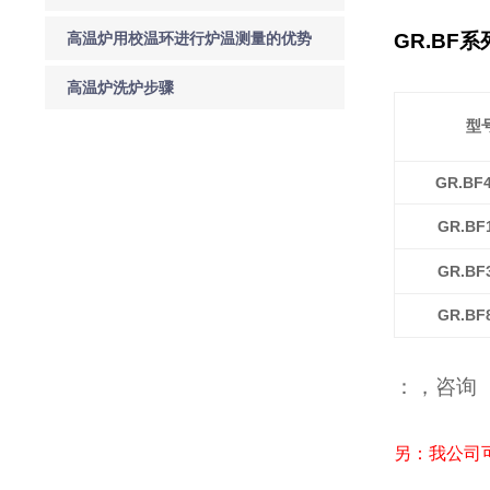
高温炉用校温环进行炉温测量的优势
GR.BF
系
高温炉洗炉步骤
型
GR.BF4
GR.BF1
GR.BF3
GR.BF8
：
，咨询
另：我公司