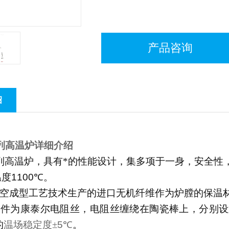
产品咨询
绍
列高温炉详细介绍
列高温炉，具有*的性能设计，集多项于一身，安全性
温度
1100
℃
。
空成型工艺技术生产的进口无机纤维作为炉膛的保温
元件为康泰尔电阻丝，电阻丝缠绕在陶瓷棒上，分别设
的
温场稳定度±
5
℃
。