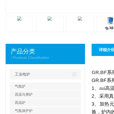
详细介
产品分类
/ Products Classification
GR.BF
系
工业电炉
GR.BF
系
气氛炉
1
、zui高
高温马弗炉
2
、采用真
高温炉
3
、加热
气氛保护炉
换，炉内