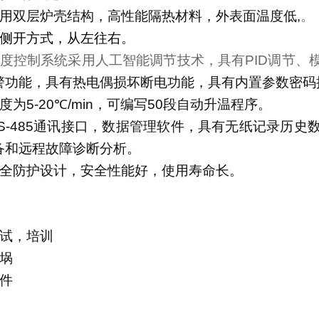
用双层炉壳结构，高性能隔热材料，外表面温度低
,
。
侧开方式，从左往右
。
度控制系统采用人工智能调节技术，具有
PID
调节、
警功能，具有热电偶损坏断电功能，具有内置参数密码
度为
5-20
℃
/min
，可编写
50
段自动升温程序。
S-485
通讯接口，数据管理软件，具有无纸记录历史
备和远程故障诊断分析。
全防护设计，安全性能好，使用寿命长。
：
试，培训
埚
件