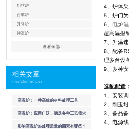
钼丝炉
4
、炉体采
台车炉
5
、
炉门为
6
、
电炉温
升降炉
超高温报
钟罩炉
7
、升温速
查看全部
8
、配备
R
理多台设
9
、多种安
相关文章
/ Related articles
选配配置
1
、安装调
高温炉：一种高效的材料处理工具
2
、刚玉坩
3
、备品备
高温炉：应用广泛，满足各种工艺需求
4
、电源线
影响高温炉热处理质量的因素有哪些？