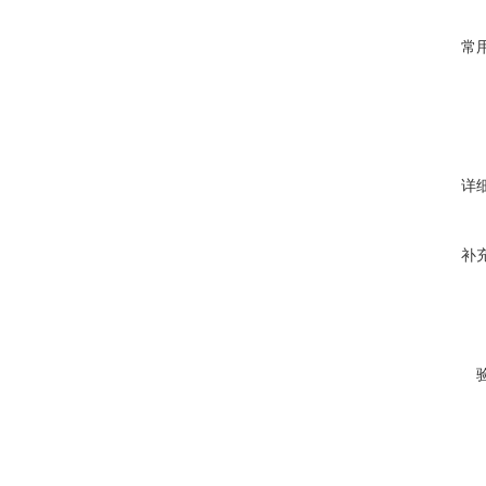
常
详
补