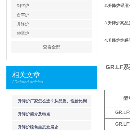
钼丝炉
2.升降炉
采用
台车炉
3.
升降炉
高品
升降炉
钟罩炉
4.
升降炉
炉膛
查看全部
GR.L
相关文章
/ Related articles
型
升降炉厂家怎么选？从品质、性价比到
GR.LF
售后服务的深度解析
升降炉简介及特点
GR.LF
升降炉绿色生态发展史