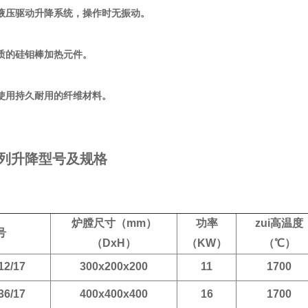
液压驱动升降系统，操作时无振动。
质的硅钼棒加热元件。
使用持久耐用的纤维材料。
F系列升降型号及规格
炉膛尺寸（mm）
功率
zui高温度
号
（DxH）
（KW）
（
℃）
12/17
300x200x200
11
1700
36/17
400x400x400
16
1700