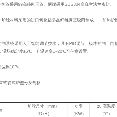
炉炉管采用99高纯刚玉管、两端采用SUS304高真空法兰密封。
式炉炉膛材料采用的进口氧化铝多晶纤维真空吸附制成，，加热
度控制系统采用人工智能调节技术，具有PID调节、模糊控制、
，温场稳定度±5℃，升温速率1~20℃可任意设置。
达到10Pa
列立式管式炉型号及规格
炉膛尺寸（mm）
功率
zui高温度
号
（DxH）
（KW）
（℃）