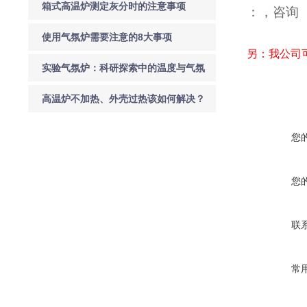
衡故障检修方案
箱式高温炉测定灰分时的注意事项
：
，咨询
使用气氛炉需要注意的8大事项
另：我公司
实验气氛炉：科研探索中的温度与气氛
调控核心
高温炉不加热、外壳过热该如何解决？
您
您
联
常