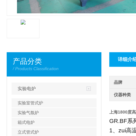
详细介
产品分类
/ Products Classification
品牌
实验电炉
仪器种类
实验室管式炉
上海
1800度
实验气氛炉
GR.BF
系
箱式电炉
1
、zui高
立式管式炉