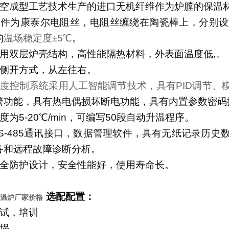
空成型工艺技术生产的进口无机纤维作为炉膛的保温
元件为康泰尔电阻丝，电阻丝缠绕在陶瓷棒上，分别设
的
温场稳定度±
5
℃
。
用双层炉壳结构，高性能隔热材料，外表面温度低
,
。
侧开方式，从左往右
。
度控制系统采用人工智能调节技术，具有
PID
调节、
警功能，具有热电偶损坏断电功能，具有内置参数密码
度为
5-20℃
/min
，可编写
50
段自动升温程序。
S-485
通讯接口，数据管理软件，具有无纸记录历史
备和远程故障诊断分析。
全防护设计，安全性能好，使用寿命长。
选配配置：
高温炉厂家价格
试，培训
埚