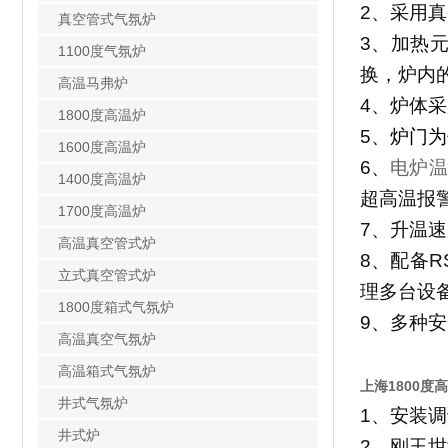
2
、采用真
真空管式气氛炉
3
、加热
1100度气氛炉
换，炉内
高温马弗炉
4
、炉体采
1800度高温炉
5
、
炉门为
1600度高温炉
6
、
电炉温
1400度高温炉
超高温报
1700度高温炉
7
、升温速
高温真空管式炉
8
、配备
R
立式真空管式炉
理多台设
1800度箱式气氛炉
9
、多种安
高温真空气氛炉
高温箱式气氛炉
上海
1800度
井式气氛炉
1
、安装调
井式炉
2
、刚玉坩