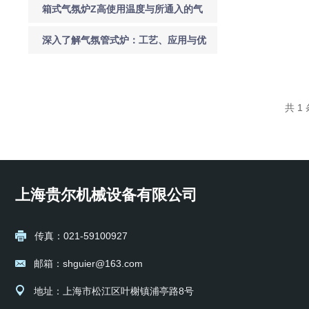
箱式气氛炉Z高使用温度与所通入的气
氛的关系
深入了解气氛管式炉：工艺、应用与优
势
共 1
上海贵尔机械设备有限公司
传真：021-59100927
邮箱：shguier@163.com
地址：上海市松江区叶榭镇浦亭路8号